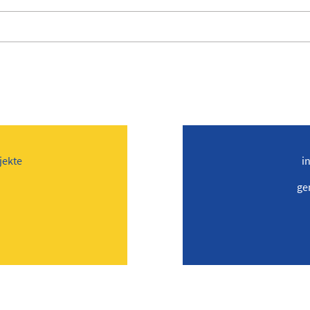
jekte
i
ge